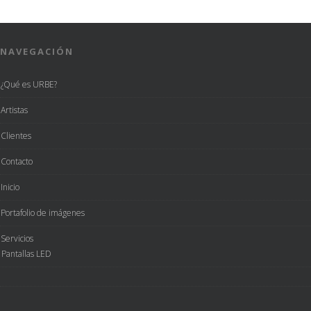
NAVEGACIÓN
¿Qué es URBE?
Artistas
Clientes
Contacto
Inicio
Portafolio de imágenes
Servicios
Pantallas LED