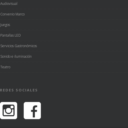
Audiovisual
Convenio Marco
Juegos
Pantallas LED
Servicios Gastronómicos
Sonido e iluminación
Teatro
REDES SOCIALES